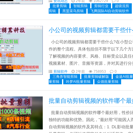
资讯动态
2年前
1062729
0
批量剪辑
智能剪辑
剪辑行业
超级混剪
剪辑
黑盟菜鸟剪辑
飞腾国际AI自动剪辑软件
小公司的视频剪辑都需要干些什
小公司的视频剪辑都需要干些什么?在小型公
作的整个流程。具体包括但不限于以下几个方面
了解视频的内容要求、风格、目标受众以及任何
视频素材、图片、音频等资源，并对其进行分类
剪辑，包括视频片段的选取、排列和时长调整。4
剪辑软件
2年前
758953
0
三角兽智能剪辑
批量剪辑破解版
金途AI批
量剪辑
吟梦AI批量剪辑
众德批量剪辑
批量自动剪辑视频的软件哪个最
批量自动剪辑视频的软件哪个最好用，性价比
独特的功能和优势。因此，"最好用"可能因
自动剪辑视频的软件及其特点：1. DL影动