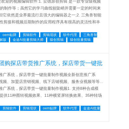
迎的视频编辑软件:1. 众德原创剪辑 是一款专业级视频
视的制作等；虽然它的学习曲线较陡峭并需要一定的时间来
它依然是业界最流行且强大的编辑器之一;2. 三角兽智能
线性剪接和视频后期制作的应用程序具有很高的灵活性和丰
oem贴牌
剪辑软件
剪辑现状
软件代理
三角兽智
解版
金途AI批量剪辑大师
猿创剪辑
猿创批量剪辑
团购探店带货推广系统，探店带货一键批
推广系统，探店带货一键批量制作视频全新创意推广系
频、加盟店营销视频、线下店铺视频、服务业视频等等...
广系统，探店带货一键批量制作视频1. 支持8种合成模
提供11种图转视频效果、11种横竖屏转换效果、35种转场
，还支持三处文本...
剪辑软件
剪辑现状
oem贴牌
软件代理
金途AI批量