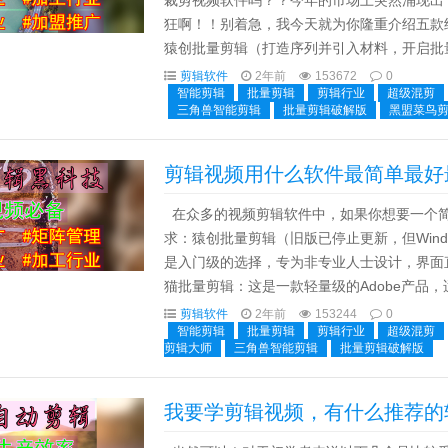
裁剪视频软件吗？？今年的市场上突然涌现出
狂啊！！别着急，我今天就为你隆重介绍五款
猿创批量剪辑（打造序列并引入材料，开启批
亲爱的朋友们！猿创批量剪辑无疑是一部专业和
剪辑软件
2年前
153672
0
智能剪辑
批量剪辑
剪辑行业
超级混剪
三角兽智能剪辑
批量剪辑破解版
黑盟菜鸟
剪辑视频用什么软件最简单最好
在众多的视频剪辑软件中，如果你想要一个简
求：猿创批量剪辑（旧版已停止更新，但Wind
是入门级的选择，专为非专业人士设计，界面直
猫批量剪辑：这是一款轻量级的Adobe产品
合快速剪辑短视频。3. 跃网AI智能剪...
剪辑软件
2年前
153244
0
智能剪辑
批量剪辑
剪辑行业
超级混剪
剪辑大师
三角兽智能剪辑
批量剪辑破解版
我要学剪辑视频，有什么推荐的