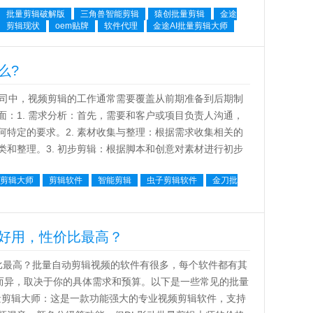
批量剪辑破解版
三角兽智能剪辑
猿创批量剪辑
金途
剪辑现状
oem贴牌
软件代理
金途AI批量剪辑大师
么?
司中，视频剪辑的工作通常需要覆盖从前期准备到后期制
：1. 需求分析：首先，需要和客户或项目负责人沟通，
特定的要求。2. 素材收集与整理：根据需求收集相关的
和整理。3. 初步剪辑：根据脚本和创意对素材进行初步
...
量剪辑大师
剪辑软件
智能剪辑
虫子剪辑软件
金刀批
好用，性价比最高？
最高？批量自动剪辑视频的软件有很多，每个软件都有其
人而异，取决于你的具体需求和预算。以下是一些常见的批量
批量剪辑大师：这是一款功能强大的专业视频剪辑软件，支持