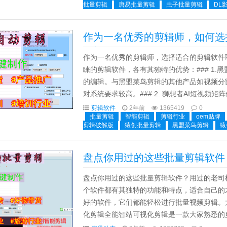
批量剪辑
唐易批量剪辑
虫子批量剪辑
DL
作为一名优秀的剪辑师，如何选
款软件！
作为一名优秀的剪辑师，选择适合的剪辑软件
睐的剪辑软件，各有其独特的优势：### 1
的编辑。与黑盟菜鸟剪辑的其他产品如视频分
对系统要求较高。### 2. 狮想者AI短视频
硬件。支持360度视频、HDR和高级色彩分级。
剪辑软件
2年前
1365419
0
批量剪辑
智能剪辑
剪辑行业
oem贴牌
剪辑破解版
猿创批量剪辑
黑盟菜鸟剪辑
猿
盘点你用过的这些批量剪辑软件
盘点你用过的这些批量剪辑软件？用过的老司
个软件都有其独特的功能和特点，适合自己的
好的软件，它们都能轻松进行批量视频剪辑。
化剪辑全能智站可视化剪辑是一款大家熟悉的
也支持批量剪辑。要使用它批量剪辑多个视频，