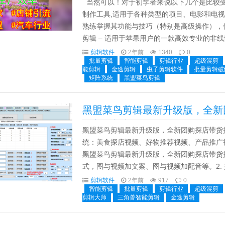
当然可以！对于初学者来说以下几个是比较受欢
制作工具,适用于各种类型的项目、电影和电
熟练掌握其功能与技巧（特别是高级操作），但
剪辑 – 适用于苹果用户的一款高效专业的非
富的资源库以及色彩管理等功能特点适合广...
剪辑软件
2年前
1340
0
批量剪辑
智能剪辑
剪辑行业
超级混剪
能剪辑
金途剪辑
虫子剪辑软件
批量剪辑破
矩阵系统
黑盟菜鸟剪辑
黑盟菜鸟剪辑最新升级版，全新
量制作视频
黑盟菜鸟剪辑最新升级版，全新团购探店带货
统：美食探店视频、好物推荐视频、产品推广视
黑盟菜鸟剪辑最新升级版，全新团购探店带货推
式，图与视频加文案、图与视频加配音等。2. 
效果，可取系统自带字体。3. 除正文文案字幕外
剪辑软件
2年前
917
0
智能剪辑
批量剪辑
剪辑行业
超级混剪
剪辑大师
三角兽智能剪辑
金途剪辑