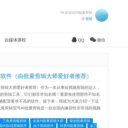
Hi,欢迎访问批量剪辑
请
登陆
自媒体课程
QQ
微信
编辑软件（由批量剪辑大师爱好者推荐）
批量剪辑大师爱好者推荐）作为一名从事短视频剪辑的达人，
用的剪辑工具，它们都非常知名哦！要避免使用那些不知名
脑配置要求不高的软件。接下来，我就为大家介绍一下这
贸号AI批量剪辑贸号AI批量剪辑是一款在国内兼容性非常强的视频
..
三角兽智能剪辑
金途AI批量剪辑大师
猿创批量剪辑
际AI自动剪辑软件
虫子剪辑软件
吟梦AI批量剪辑
金刀