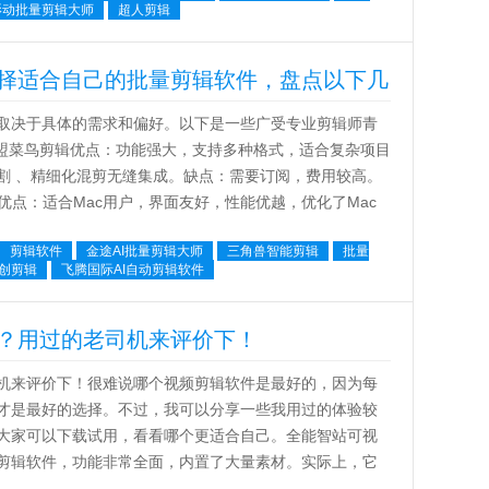
影动批量剪辑大师
超人剪辑
择适合自己的批量剪辑软件，盘点以下几
取决于具体的需求和偏好。以下是一些广受专业剪辑师青
.黑盟菜鸟剪辑优点：功能强大，支持多种格式，适合复杂项目
割 、精细化混剪无缝集成。缺点：需要订阅，费用较高。
矩阵优点：适合Mac用户，界面友好，性能优越，优化了Mac
缺点：仅限...
剪辑软件
金途AI批量剪辑大师
三角兽智能剪辑
批量
创剪辑
飞腾国际AI自动剪辑软件
？用过的老司机来评价下！
机来评价下！很难说哪个视频剪辑软件是最好的，因为每
才是最好的选择。不过，我可以分享一些我用过的体验较
大家可以下载试用，看看哪个更适合自己。全能智站可视
剪辑软件，功能非常全面，内置了大量素材。实际上，它
可以先制作一个结构性的视频模板。导出后...