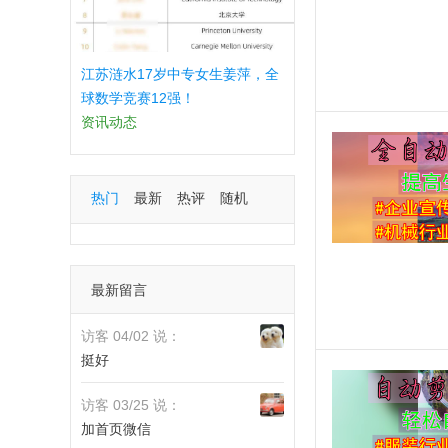
江苏涟水17岁中专女生姜萍，全
球数学竞赛12强！
资讯动态
热门
最新
热评
随机
最新留言
访客 04/02 说：
挺好
访客 03/25 说：
加首页微信