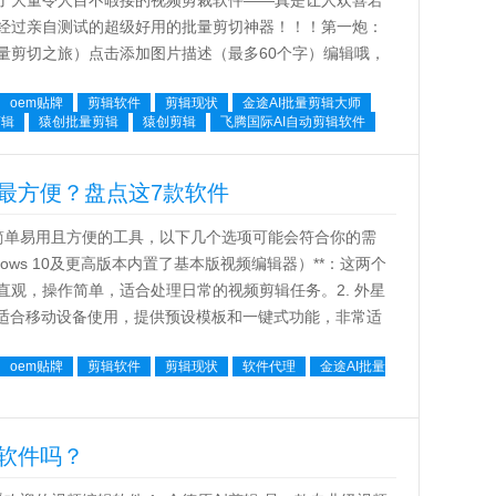
了大量令人目不暇接的视频剪裁软件——真是让人欢喜若
经过亲自测试的超级好用的批量剪切神器！！！第一炮：
量剪切之旅）点击添加图片描述（最多60个字）编辑哦，
综合性能极强的视频编辑器巨作 ——...
oem贴牌
剪辑软件
剪辑现状
金途AI批量剪辑大师
剪辑
猿创批量剪辑
猿创剪辑
飞腾国际AI自动剪辑软件
最方便？盘点这7款软件
单易用且方便的工具，以下几个选项可能会符合你的需
ows 10及更高版本内置了基本版视频编辑器）**：这两个
观，操作简单，适合处理日常的视频剪辑任务。2. 外星
，适合移动设备使用，提供预设模板和一键式功能，非常适
oem贴牌
剪辑软件
剪辑现状
软件代理
金途AI批量
软件吗？