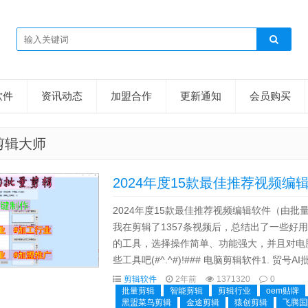
软件
资讯动态
加盟合作
更新通知
会员购买
剪辑大师
2024年度15款最佳推荐视频
2024年度15款最佳推荐视频编辑软件（由
我在剪辑了1357条视频后，总结出了一些好
的工具，选择操作简单、功能强大，并且对电
些工具吧(#^.^#)!### 电脑剪辑软件1. 
剪辑软件，适用于Windows系统。它支持多种视.
剪辑软件
2年前
1371320
0
批量剪辑
智能剪辑
剪辑行业
oem贴牌
黑盟菜鸟剪辑
金途剪辑
猿创剪辑
飞腾国