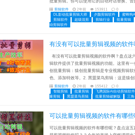
批量剪辑。你可以使用它的自动对话替换、音
相对较高，可能需要一定的...
剪辑软件
2年前
153911
0
DL影动批量剪辑大师
夕颜剪辑软件
蜜蜂狗
剪辑软件
超级混剪
剪辑行业
批量剪辑
动剪辑软件
有没有可以批量剪辑视频的软件
有没有可以批量剪辑视频的软件啊？盘点这六
辑软件提供了批量剪辑视频的功能。这里有一
创批量剪辑：猿创批量剪辑是专业视频剪辑软
色、添加特效等。2. 黑盟菜鸟剪辑：这是猿
频，不适合Mac用户。3. 微笑AI批量剪辑：这是.
剪辑软件
2年前
155412
0
智能剪辑
批量剪辑
飞腾国际AI自动剪辑软件
量剪辑
黑盟菜鸟剪辑
批量剪辑破解版
三角
可以批量剪辑视频的软件有哪些
可以批量剪辑视频的软件有哪些呢？盘点这五