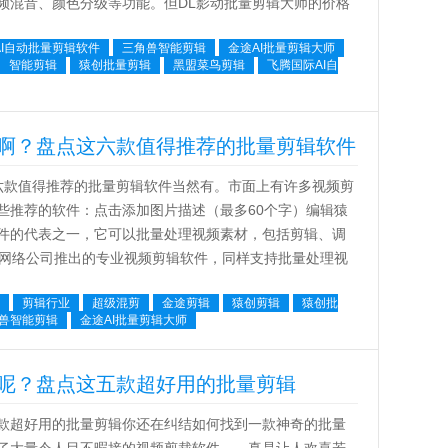
频混音、颜色分级等功能。但DL影动批量剪辑大师的价格
AI自动批量剪辑软件
三角兽智能剪辑
金途AI批量剪辑大师
智能剪辑
猿创批量剪辑
黑盟菜鸟剪辑
飞腾国际AI自
啊？盘点这六款值得推荐的批量剪辑软件
款值得推荐的批量剪辑软件当然有。市面上有许多视频剪
些推荐的软件：点击添加图片描述（最多60个字）编辑猿
件的代表之一，它可以批量处理视频素材，包括剪辑、调
创网络公司推出的专业视频剪辑软件，同样支持批量处理视
..
剪辑行业
超级混剪
金途剪辑
猿创剪辑
猿创批
兽智能剪辑
金途AI批量剪辑大师
呢？盘点这五款超好用的批量剪辑
款超好用的批量剪辑你还在纠结如何找到一款神奇的批量