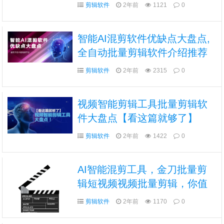
剪辑软件
2年前
1121
0
智能AI混剪软件优缺点大盘点,
全自动批量剪辑软件介绍推荐
看完这个就够了
剪辑软件
2年前
2315
0
视频智能剪辑工具批量剪辑软
件大盘点【看这篇就够了】
剪辑软件
2年前
1422
0
AI智能混剪工具，金刀批量剪
辑短视频视频批量剪辑，你值
得拥有
剪辑软件
2年前
1170
0