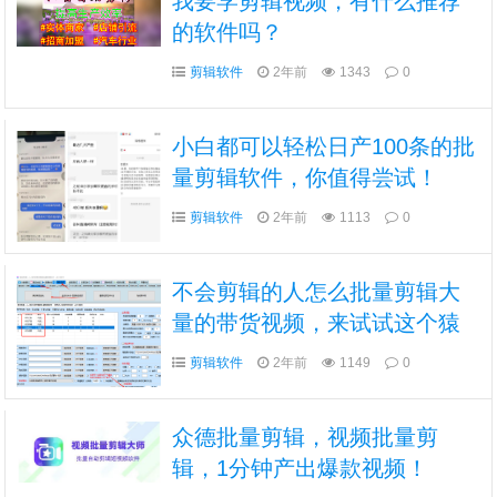
我要学剪辑视频，有什么推荐
的软件吗？
剪辑软件
2年前
1343
0
小白都可以轻松日产100条的批
量剪辑软件，你值得尝试！
剪辑软件
2年前
1113
0
不会剪辑的人怎么批量剪辑大
量的带货视频，来试试这个猿
创批量剪辑软件
剪辑软件
2年前
1149
0
众德批量剪辑，视频批量剪
辑，1分钟产出爆款视频！