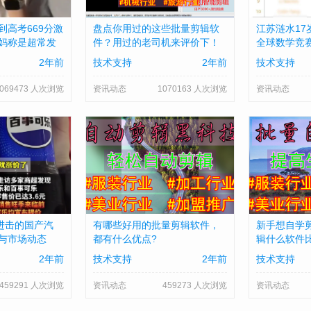
到高考669分激
盘点你用过的这些批量剪辑软
江苏涟水17
妈称是超常发
件？用过的老司机来评价下！
全球数学竞赛
2年前
技术支持
2年前
技术支持
069473 人次浏览
资讯动态
1070163 人次浏览
资讯动态
和进击的国产汽
有哪些好用的批量剪辑软件，
新手想自学
与市场动态
都有什么优点?
辑什么软件
2年前
技术支持
2年前
技术支持
459291 人次浏览
资讯动态
459273 人次浏览
资讯动态