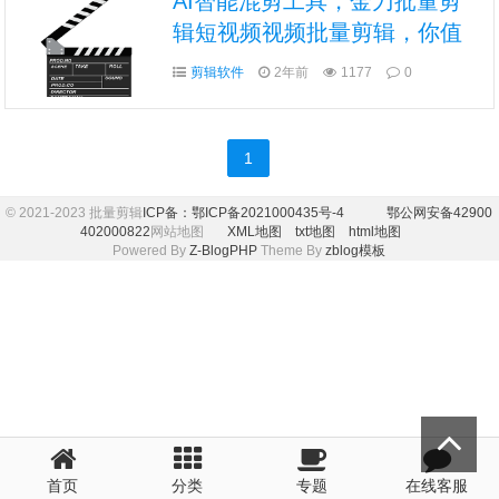
AI智能混剪工具，金刀批量剪
辑短视频视频批量剪辑，你值
得拥有
剪辑软件
2年前
1177
0
1
© 2021-2023 批量剪辑
ICP备：鄂ICP备2021000435号-4
鄂公网安备42900
402000822
网站地图
XML地图
txt地图
html地图
Powered By
Z-BlogPHP
Theme By
zblog模板
首页
分类
专题
在线客服