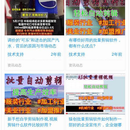
调价的“可乐”和进击的国产汽
有哪些好用的批量剪辑软件，
水，背后的原因与市场动态
都有什么优点?
技术支持
2年前
技术支持
2年前
资讯动态
资讯动态
新手想自学剪辑制作视,视频
猿创批量剪辑软件如何制作一
剪辑什么软件比较好用？
部好的企业宣传片，企业做哪