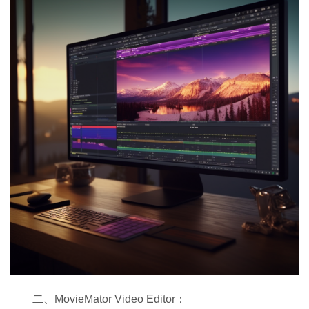
二、MovieMator Video Editor：